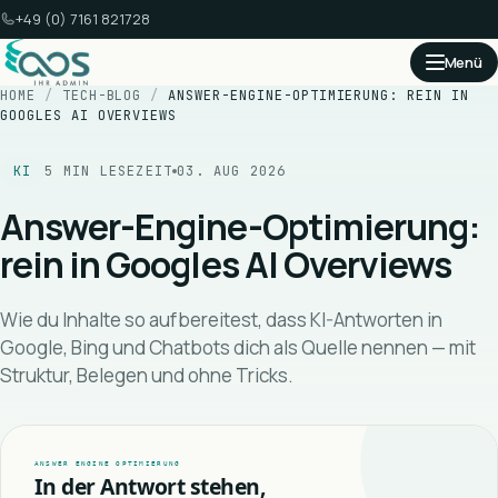
+49 (0) 7161 821728
Menü
HOME
/
TECH-BLOG
/
ANSWER-ENGINE-OPTIMIERUNG: REIN IN
GOOGLES AI OVERVIEWS
KI
5
MIN LESEZEIT
03. AUG 2026
Answer-Engine-Optimierung:
rein in Googles AI Overviews
Wie du Inhalte so aufbereitest, dass KI-Antworten in
Google, Bing und Chatbots dich als Quelle nennen — mit
Struktur, Belegen und ohne Tricks.