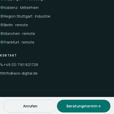
Koblenz · Mittelrhein
Region Stuttgart · Industrie
Berlin · remote
München · remote
Frankfurt · remote
KONTAKT
+49 (0) 7161 821728
info@aos-digital.de
©
2026
AOS Digital
· Ihr Admin
Sitemap
Cookie-Einstellungen
Anrufen
Beratungstermin
→
Made with
❤️
in Hamburg · Koblenz · Eislingen