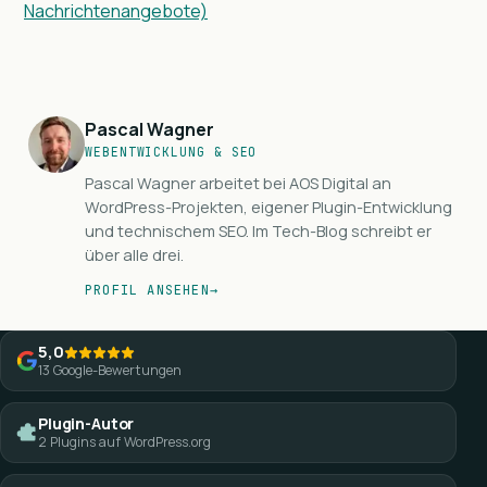
Nachrichtenangebote)
Pascal Wagner
WEBENTWICKLUNG & SEO
Pascal Wagner arbeitet bei AOS Digital an
WordPress-Projekten, eigener Plugin-Entwicklung
und technischem SEO. Im Tech-Blog schreibt er
über alle drei.
PROFIL ANSEHEN
→
5,0
von 5
13
Google-Bewertungen
Plugin-Autor
2
Plugins auf WordPress.org