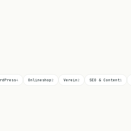
rdPress
Onlineshop
Verein
SEO & Content
4
2
2
1