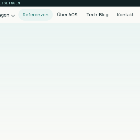
EISLINGEN
Referenzen
Über AOS
Tech-Blog
Kontakt
ngen
Wachstum & Produkte
SEO & Content
Nachhaltige Sichtbarkeit bei Google
Online-Marketing
Google Ads, Meta, LinkedIn — datengetrieben
KI-Beratung
KI-Workflows, die im Alltag wirklich tragen
Premium Plugins
Eigene WordPress-Plugins für mehr Power
Alle Leistungen im Überblick
Sieben Disziplinen, ein Team