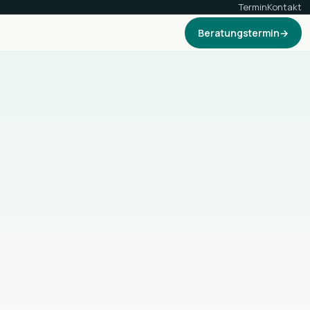
Termin
Kontakt
Beratungstermin
→
Sieben eigene WordPress-Plugins
Kein Zukauf, kein Baukasten: Diese Plugins
schreiben und pflegen wir selbst und setzen
sie in echten Kundenprojekten ein.
Custom Forms
Speisekarte
Quick Action Bar
Comment Spam
Cleanup
Maintenance
Digital Product
Passport
Alle ansehen
→