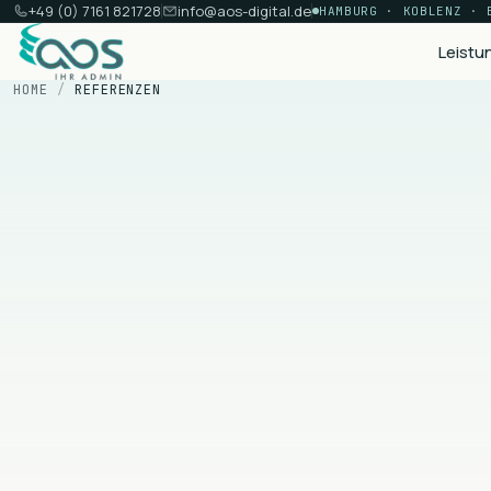
+49 (0) 7161 821728
info@aos-digital.de
HAMBURG · KOBLENZ · 
Leistu
HOME
/
REFERENZEN
Aufbau & Betrieb
Webdesign & Entwicklung
Maßgeschneiderte Websites, die konvertieren
WordPress-Entwicklung
Custom Themes, Gutenberg & Elementor Pro
E-Commerce Lösungen
WooCommerce, Shopify & Headless
Hosting & Wartung
Managed Hosting & Wartungsverträge