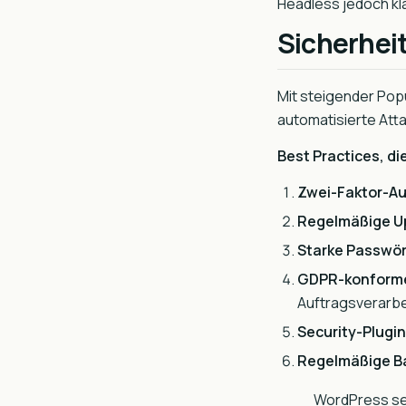
Headless jedoch klar
Sicherheit
Mit steigender Popu
automatisierte Att
Best Practices, di
Zwei-Faktor-Au
Regelmäßige U
Starke Passwör
GDPR-konforme
Auftragsverarbe
Security-Plugin
Regelmäßige B
WordPress selb