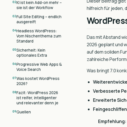
Dieser Beitrag gibt
KI ist kein Add-on mehr –
sie ist der Workflow
hilfreich für jeden,
Full Site Editing – endlich
WordPress 
ausgereift
Headless WordPress:
Vom Nischenthema zum
Das mit Abstand wic
Standard
2026 geplant und w
Sicherheit: Kein
auf dem soliden Fu
optionales Extra
zahlreiche Perfor
Progressive Web Apps &
Voice Search
Was bringt 7.0 konk
Was kostet WordPress
Weiterentwickel
2026?
Verbesserte P
Fazit: WordPress 2026
ist reifer, intelligenter
Erweiterte Si
und relevanter denn je
Feingeschliffene
Quellen
Empfehlung: