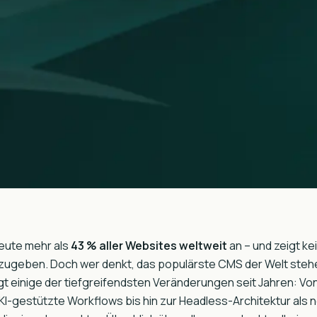
eute mehr als
43 % aller Websites weltweit
an – und zeigt ke
geben. Doch wer denkt, das populärste CMS der Welt stehe st
gt einige der tiefgreifendsten Veränderungen seit Jahren: Vo
KI-gestützte Workflows bis hin zur Headless-Architektur als