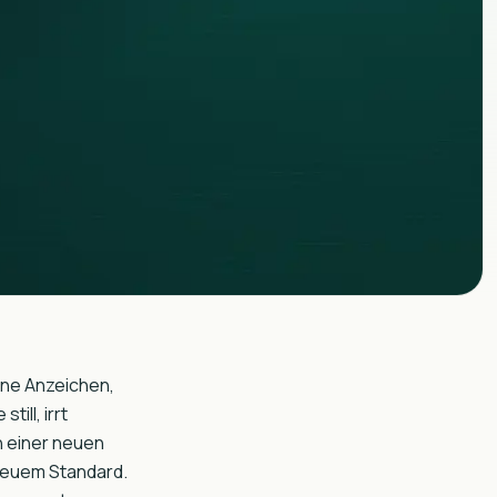
ine Anzeichen,
ill, irrt
n einer neuen
 neuem Standard.