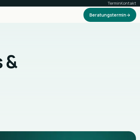
Termin
Kontakt
Beratungstermin
→
Sieben eigene WordPress-Plugins
 &
Kein Zukauf, kein Baukasten: Diese Plugins
schreiben und pflegen wir selbst und setzen
sie in echten Kundenprojekten ein.
Custom Forms
Speisekarte
Quick Action Bar
Comment Spam
Cleanup
Maintenance
Digital Product
Passport
Alle ansehen
→