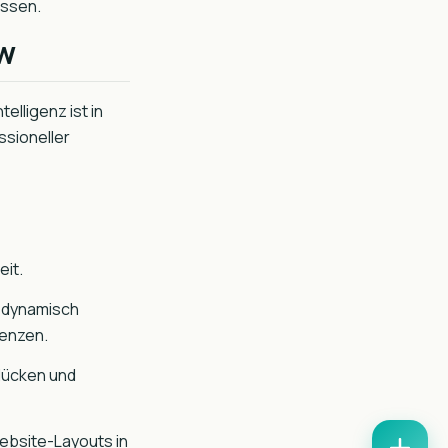
essen.
ow
elligenz ist in
ssioneller
eit.
 dynamisch
renzen.
lücken und
Website-Layouts in