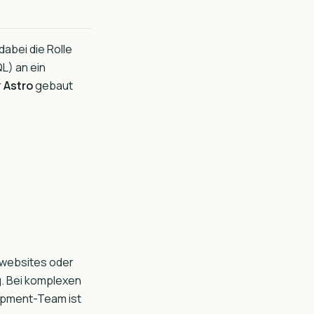
bei die Rolle
L) an ein
r
Astro
gebaut
nswebsites oder
g. Bei komplexen
opment-Team ist