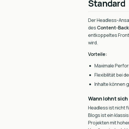
Standard
Der Headless-Ansa
des
Content-Bac
entkoppeltes Front
wird.
Vorteile:
Maximale Perfor
Flexibilität bei
Inhalte können 
Wann lohnt sich
Headless ist nicht 
Blogs ist ein klas
Projekten mit hohe