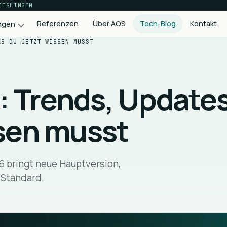
EISLINGEN
Referenzen
Über AOS
Tech-Blog
Kontakt
ngen
AS DU JETZT WISSEN MUSST
Wachstum & Produkte
 Trends, Updates
SEO & Content
Nachhaltige Sichtbarkeit bei Google
ssen musst
Online-Marketing
Google Ads, Meta, LinkedIn — datengetrieben
KI-Beratung
KI-Workflows, die im Alltag wirklich tragen
6 bringt neue Hauptversion,
 Standard.
Premium Plugins
Eigene WordPress-Plugins für mehr Power
Alle Leistungen im Überblick
Sieben Disziplinen, ein Team