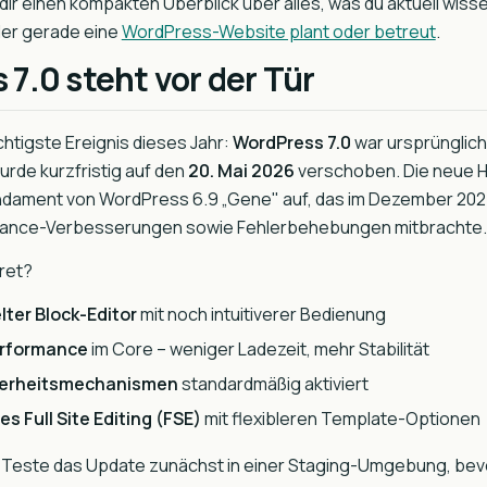
 dir einen kompakten Überblick über alles, was du aktuell wis
 der gerade eine
WordPress-Website plant oder betreut
.
7.0 steht vor der Tür
htigste Ereignis dieses Jahr:
WordPress 7.0
war ursprünglich 
urde kurzfristig auf den
20. Mai 2026
verschoben. Die neue H
ndament von WordPress 6.9 „Gene" auf, das im Dezember 202
mance-Verbesserungen sowie Fehlerbehebungen mitbrachte.
ret?
ter Block-Editor
mit noch intuitiverer Bedienung
erformance
im Core – weniger Ladezeit, mehr Stabilität
cherheitsmechanismen
standardmäßig aktiviert
s Full Site Editing (FSE)
mit flexibleren Template-Optionen
Teste das Update zunächst in einer Staging-Umgebung, bevo