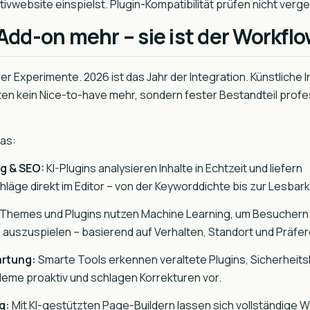
ivwebsite einspielst. Plugin-Kompatibilität prüfen nicht verg
n Add-on mehr – sie ist der Workfl
r Experimente. 2026 ist das Jahr der Integration. Künstliche Int
n kein Nice-to-have mehr, sondern fester Bestandteil profe
as:
g & SEO:
KI-Plugins analysieren Inhalte in Echtzeit und liefern
äge direkt im Editor – von der Keyworddichte bis zur Lesbark
Themes und Plugins nutzen Machine Learning, um Besuchern
 auszuspielen – basierend auf Verhalten, Standort und Präfe
artung:
Smarte Tools erkennen veraltete Plugins, Sicherheits
me proaktiv und schlagen Korrekturen vor.
g:
Mit KI-gestützten Page-Buildern lassen sich vollständige 