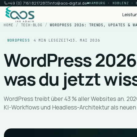
+49 (0) 7161 821728
info@aos-digital.de
HAMBURG · KOBLENZ · 
Leistu
HOME
/
TECH-BLOG
/
WORDPRESS 2026: TRENDS, UPDATES & W
Aufbau & Betrieb
WORDPRESS
4
MIN LESEZEIT
13. MAI 2026
WordPress 2026:
Webdesign & Entwicklung
Maßgeschneiderte Websites, die konvertieren
was du jetzt wi
WordPress-Entwicklung
Custom Themes, Gutenberg & Elementor Pro
E-Commerce Lösungen
WooCommerce, Shopify & Headless
WordPress treibt über 43 % aller Websites an. 202
KI-Workflows und Headless-Architektur als neuen
Hosting & Wartung
Managed Hosting & Wartungsverträge