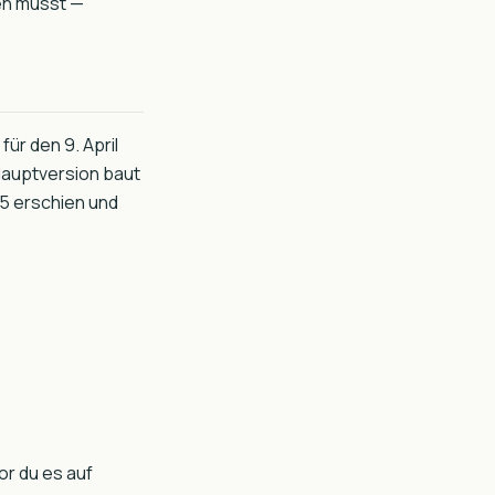
sen musst —
für den 9. April
auptversion baut
5 erschien und
r du es auf