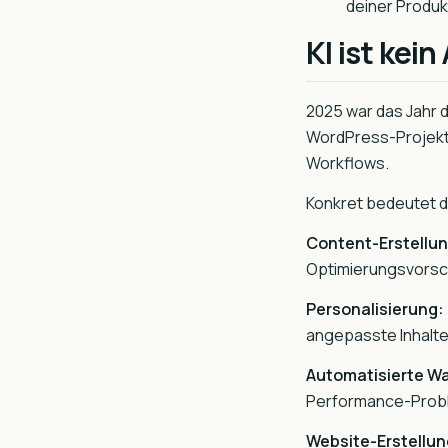
deiner Produkt
KI ist kei
2025 war das Jahr de
WordPress-Projekte
Workflows.
Konkret bedeutet d
Content-Erstellun
Optimierungsvorschl
Personalisierung:
angepasste Inhalte
Automatisierte W
Performance-Proble
Website-Erstellun