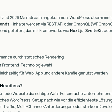
tz ist 2026 Mainstream angekommen. WordPress übernimmt da
kends
– Inhalte werden via REST API oder GraphQL (WPGraphQ
end geliefert, das mit Frameworks wie
Next.js
,
SvelteKit
ode
mance durch statisches Rendering
 der Frontend-Technologiewahl
gleichzeitig für Web, App und andere Kanäle genutzt werden
 Headless?
für jede Website die richtige Wahl. Für einfache Unternehme
sisches WordPress-Setup nach wie vor die effizienteste Lösun
m Traffic, Multi-Channel-Anforderungen oder starkem Devel